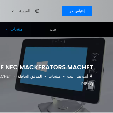
العربية
إقتباس حر
بيت
منتجات
y Android 9.0 MIFARE NFC MACKERATORS MACHET
أنت هنا:
بيت
»
منتجات
»
المدقق الحافلة
»
P18-Q