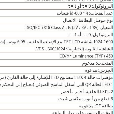
البروتوكول: t = 0 أو t = 1
عدد الفتحات: 4 * id-000 فتحات
نوع موصل البطاقة: الاتصال
المعيار: ISO/IEC 7816 Class A ، B (5V ، 3V ، 1.8V)
البروتوكول: t = 0 أو t = 1
600 * 1024 شاشة TFT LCD مع الإضاءة الخلفية ، 6.95 بوصة (شاشة تعمل باللمس الاختيارية)
الشاشة الثانوية (اختيارية): 1024*600 ، LVDS
450 (TYP) CD/M² Luminance
المتحدث: مدعوم
الجرس: مدعوم
مؤشرات حالة LED: 4 مصابيح LED للإشارة إلى حالة القارئ (من اليسار معظم: الأزرق والأصفر والأخضر والأحمر)
1 LED لحالة QR التي أسفل الماسح الضوئي (تحتاج إلى التحكم في البرنامج)
2 LEDs الخلفية: أحمر ، أخضر
8 قطع من أنبوب نيكسي 4 بت
بطاقة TF: مدعومة
الوقت الحقيقي على مدار الساعة