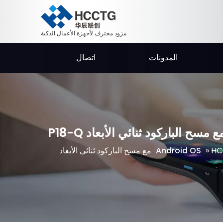
مزود محترف لأجهزة الأعمال الذكية
المدونات
اتصال
»
Android OS
HCCTG UnionPay Android 9.0 MIFARE NFC MACKERATORS MACHET مع مسح الباركود ثنائي الأبعاد