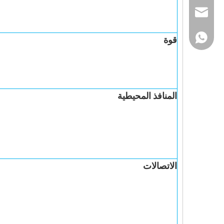
info@szhcct.c
+86-134286659
قوة
المنافذ المحيطية
الاتصالات