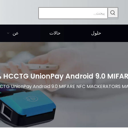
حلول
حالات
عن
HCCTG UnionPa مع مسح الباركود ثنائي الأبعاد P18-Q