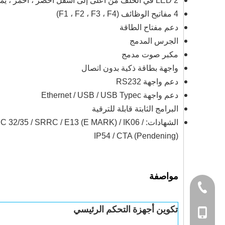
2 LED في الخلف من أعلى إلى أسفل أخضر ، أحمر ، يمكن التحكم فيه
4 مفاتيح الوظائف (F1 ، F2 ، F3 ، F4)
دعم مفتاح الطاقة
الجرس المدمج
مكبر صوت مدمج
واجهة بطاقة ذكية بدون اتصال
دعم واجهة RS232
دعم واجهة Ethernet / USB / USB Typec
البرامج الثابتة قابلة للترقية
الشهادات: 5 / SRRC / E13 (E MARK) / IK06
IP54 / CTA (Pendening)
مواصفة
+86-755-86655
تكوين أجهزة التحكم الرئيسي
+86-134286659