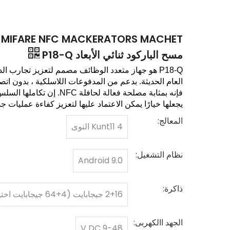
مسح الباركود ثنائي الأبعاد P18-Q
P18-Q هو جهاز متعدد الوظائف مصمم لتعزيز تجارب 
فإنه بمثابة مصلحة فعالة لحا
يجعلها خيارًا يمكن الاعتماد عليها لتعزيز كفاءة عمليات
المعالج:
Kunt11 4 النوى
نظام التشغيل:
Android 9.0
ذاكرة:
2+16 جيجابايت (4+64 جيجابايت اختيارية)
الجهد االكهربى:
9-48 V DC