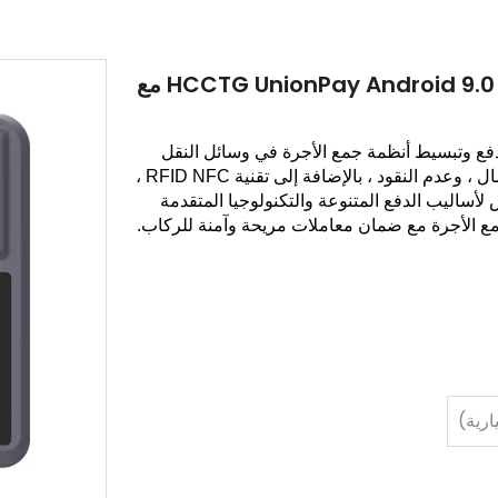
HCCTG UnionPay Android 9.0 MIFARE NFC MACKERATORS MACHET مع
الدفع وتبسيط أنظمة جمع الأجرة في وسائل النقل
العام الحديثة. بدعم من المدفوعات اللاسلكية ، بدون اتصال ، وعدم النقود ، بالإضافة إلى تقنية RFID NFC ،
فلة NFC. إن تكاملها السلس لأساليب الدفع المتنوعة والتكنولوجيا المتقدمة
 جمع الأجرة مع ضمان معاملات مريحة وآمنة للركاب.