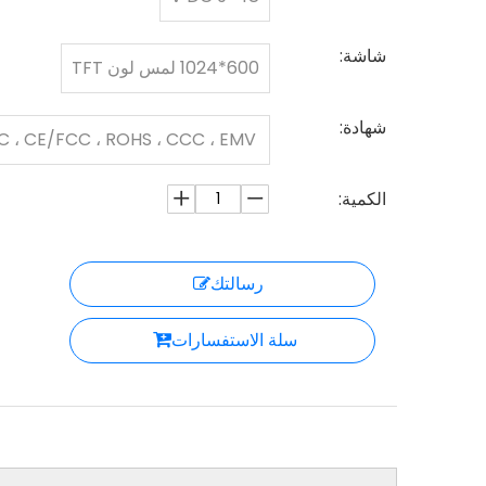
شاشة:
600*1024 لمس لون TFT
شهادة:
pass
الكمية:
رسالتك
سلة الاستفسارات