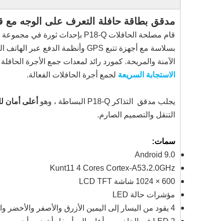
مدقق بطاقة حافلة التعرف على الوجه مع قارئ RFID/GPS/GPRS/لدفع الحافل
بسلاسة مع أجهزة تتبع GPS وأنظمة الدفع عبر الهاتف المحمول ، فإنه يوفر بيانات لا تقدر بثمن لجمع الأجرة الفعالة مع تعزيز الاتصال.
الآمنة والمريحة. كمورد رائد لمعدات جمع الأجرة الحافلة 
الاستجابة السريعة
لجمع أجرة الحافلات الفعالة.
يجلب مدقق التذاكر P18-Q البساطة ، وهو
أعلى أمان ل
التنقل والتصميم الصارم.
سمات:
Android 9.0
Kunt11 4 Cores Cortex-A53،2.0GHz
600 × 1024 شاشة LCD TFT
مؤشرات حالة LED
4 يقود من اليسار إلى اليمين الأزرق والأصفر والأخضر والأحمر ، يمكن التحكم فيه