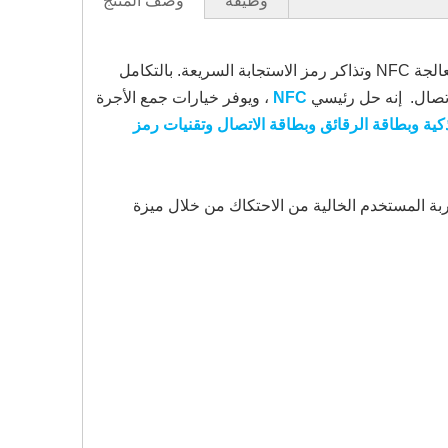
وظيفة
وصف المنتج
قام مصلحة الحافلات P18-Q بإحداث ثورة في مجموعة الأجرة من خلال ميزاتها الحديثة ، بما في ذلك تقنية البطاقات الذكية ومعالجة NFC وتذاكر رمز الاستجابة السريعة. بالتكامل
إنه حل رئيسي
NFC
، ويوفر خيارات جمع الأجرة
كية وبطاقة الرقائق وبطاقة الاتصال وتقنيات رمز
ربة المستخدم الخالية من الاحتكاك من خلال ميزة