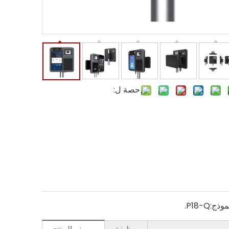
حصة ل:
موذج:
P18-Q.