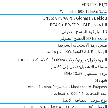
FDD LTE: B1/3
Wifi: IEEE 802.11 B/G/N/AC
GNSS: GPS/AGPs ، Glonass ، Beidou
البلوتوث: BT4.0 + BR/EDR + BLE
1D الباركود المسح الضوئي
2D Barcode المسح الضوئي
مسح رمز الاستجابة السريعة
المعيار: ISO-14443 A & B الجزء 1-4
®
البروتوكول: بروتوكولات Mifare
الكلاسيكية ، T = CL
مسافة التشغيل: تصل إلى 50 مم
تردد التشغيل: 13.56 MHz
شهادة:
emv L1 ، Visa-Paywave ، Mastercard-Paypass
عدد الفتحات: 4 * id-000 فتحات
نوع موصل البطاقة: الاتصال
المعيار: ISO/IEC 7816 Class A ، B (5V ، 3V ، 1.8V)